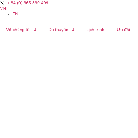
+ 84 (0) 965 890 499
VN
EN
Về chúng tôi
Du thuyền
Lịch trình
Ưu đãi