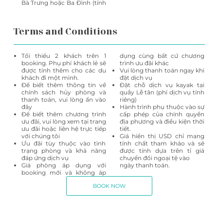
Bà Trưng hoặc Ba Đình (tính
Terms and Conditions
Tối thiểu 2 khách trên 1
dụng cùng bất cứ chương
booking. Phụ phí khách lẻ sẽ
trình ưu đãi khác
được tính thêm cho các du
Vui lòng thanh toán ngay khi
khách đi một mình.
đặt dịch vụ
Để biết thêm thông tin về
Đặt chỗ dịch vụ kayak tại
chính sách hủy phòng và
quầy Lễ tân (phí dịch vụ tính
thanh toán, vui lòng ấn vào
riêng)
đây
Hành trình phụ thuộc vào sự
Để biết thêm chương trình
cấp phép của chính quyền
ưu đãi, vui lòng xem tại trang
địa phương và điều kiện thời
ưu đãi hoặc liên hệ trực tiếp
tiết.
với chúng tôi
Giá hiển thị USD chỉ mang
Ưu đãi tùy thuộc vào tình
tính chất tham khảo và sẽ
trạng phòng và khả năng
được tính dựa trên tỉ giá
đáp ứng dịch vụ
chuyển đổi ngoại tệ vào
Giá phòng áp dụng với
ngày thanh toán.
booking mới và không áp
BOOK NOW