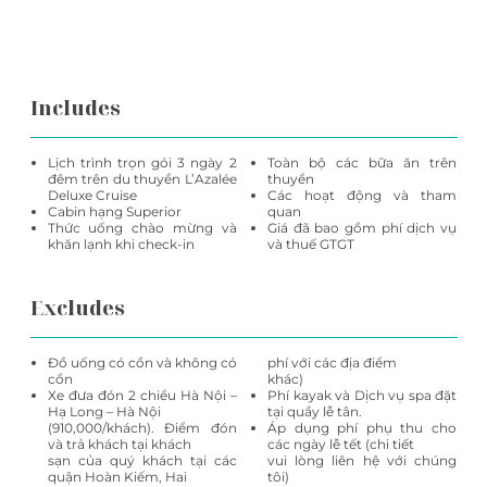
Includes
Lịch trình trọn gói 3 ngày 2
Toàn bộ các bữa ăn trên
đêm trên du thuyền L’Azalée
thuyền
Deluxe Cruise
Các hoạt động và tham
Cabin hạng Superior
quan
Thức uống chào mừng và
Giá đã bao gồm phí dịch vụ
khăn lạnh khi check-in
và thuế GTGT
Excludes
Đồ uống có cồn và không có
phí với các địa điểm
cồn
khác)
Xe đưa đón 2 chiều Hà Nội –
Phí kayak và Dịch vụ spa đặt
Hạ Long – Hà Nội
tại quầy lễ tân.
(910,000/khách). Điểm đón
Áp dụng phí phụ thu cho
và trả khách tại khách
các ngày lễ tết (chi tiết
sạn của quý khách tại các
vui lòng liên hệ với chúng
quận Hoàn Kiếm, Hai
tôi)